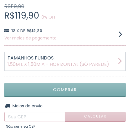
R$119,90
R$119,90
0
% OFF
12
X DE
R$12,20
Ver meios de pagamento
TAMANHOS FUNDOS:
1,50M L X 1,50M A - HORIZONTAL (SÓ PAREDE)
ALTERAR CEP
Entregas para o CEP:
Meios de envio
CALCULAR
Não sei meu CEP