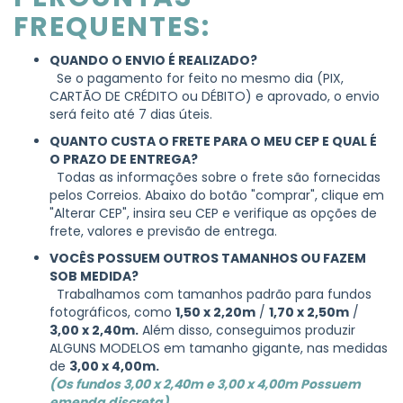
FREQUENTES:
QUANDO O ENVIO É REALIZADO?
Se o pagamento for feito no mesmo dia (PIX,
CARTÃO DE CRÉDITO ou DÉBITO) e aprovado, o envio
será feito até 7 dias úteis.
QUANTO CUSTA O FRETE PARA O MEU CEP E QUAL É
O PRAZO DE ENTREGA?
Todas as informações sobre o frete são fornecidas
pelos Correios. Abaixo do botão "comprar", clique em
"Alterar CEP", insira seu CEP e verifique as opções de
frete, valores e previsão de entrega.
VOCÊS POSSUEM OUTROS TAMANHOS OU FAZEM
SOB MEDIDA?
Trabalhamos com tamanhos padrão para fundos
fotográficos, como
1,50 x 2,20m
/
1,70 x 2,50m
/
3,00 x 2,40m.
Além disso, conseguimos produzir
ALGUNS MODELOS em tamanho gigante, nas medidas
de
3,00 x 4,00m.
(Os fundos 3,00 x 2,40m e 3,00 x 4,00m Possuem
emenda discreta)