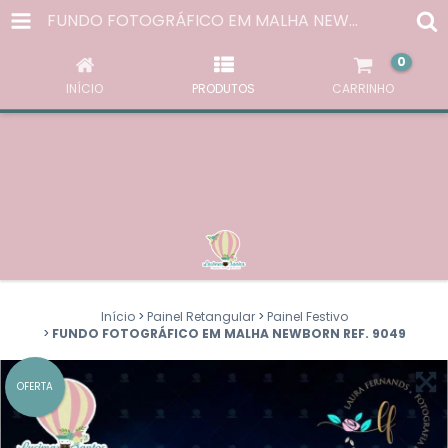
AO NAVEGAR POR ESTE SITE
VOCÊ ACEITA O USO DE
FUNDO FOTOGRÁFICO EM MALHA NEWBORN REF. 9049
COOKIES
PARA AGILIZAR A SUA EXPERIÊNCIA DE COMPRA.
0
ENTENDI
INÍCIO
PRODUTOS
CARRINHO
Início
>
Painel Retangular
>
Painel Festivo
>
FUNDO FOTOGRÁFICO EM MALHA NEWBORN REF. 9049
OFERTA