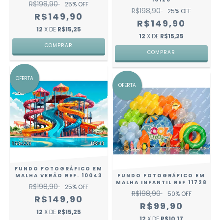
R$198,90
25
% OFF
R$198,90
25
% OFF
R$149,90
R$149,90
12
X DE
R$15,25
12
X DE
R$15,25
COMPRAR
COMPRAR
OFERTA
OFERTA
FUNDO FOTOGRÁFICO EM
MALHA VERÃO REF. 10043
FUNDO FOTOGRÁFICO EM
MALHA INFANTIL REF 11728
R$198,90
25
% OFF
R$198,90
50
% OFF
R$149,90
R$99,90
12
X DE
R$15,25
12
X DE
R$10,17