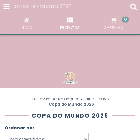
AO NAVEGAR POR ESTE SITE
VOCÊ ACEITA O USO DE
COPA DO MUNDO 2026
COOKIES
PARA AGILIZAR A SUA EXPERIÊNCIA DE COMPRA.
0
ENTENDI
INÍCIO
PRODUTOS
CARRINHO
Início
>
Painel Retangular
>
Painel Festivo
>
Copa do Mundo 2026
COPA DO MUNDO 2026
Ordenar por