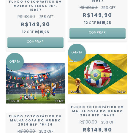
16987
FUNDO FOTOGRÁFICO EM
MALHA FUTEBOL REF.
R$198,90
25
% OFF
16997
R$149,90
R$198,90
25
% OFF
12
X DE
R$15,25
R$149,90
12
X DE
R$15,25
COMPRAR
COMPRAR
OFERTA
OFERTA
FUNDO FOTOGRÁFICO EM
MALHA COPA DO MUNDO
2026 REF. 16429
FUNDO FOTOGRÁFICO EM
MALHA COPA DO MUNDO
R$198,90
25
% OFF
2026 REF. 16426
R$149,90
R$198,90
25
% OFF