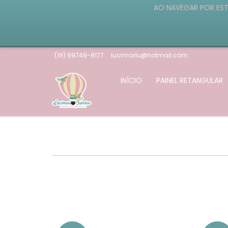
AO NAVEGAR POR EST
(19) 99749-8177
lucimarlu@hotmail.com
INÍCIO
PAINEL RETANGULAR