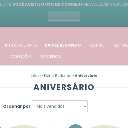
E SITE
VOCÊ ACEITA O USO DE COOKIES
PARA AGILIZAR A SUA EX
ENTENDI
KIT FOTOGRAFIA
PAINEL REDONDO
FESTIVO
TEXTUR
COLEÇÕES
PARCEIROS
Início
>
Painel Redondo
>
Aniversário
ANIVERSÁRIO
Ordenar por