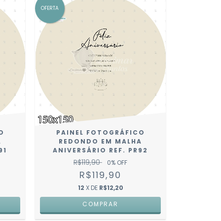
OFERTA
O
PAINEL FOTOGRÁFICO
A
REDONDO EM MALHA
91
ANIVERSÁRIO REF. PR92
R$119,90
0
% OFF
R$119,90
12
X DE
R$12,20
COMPRAR