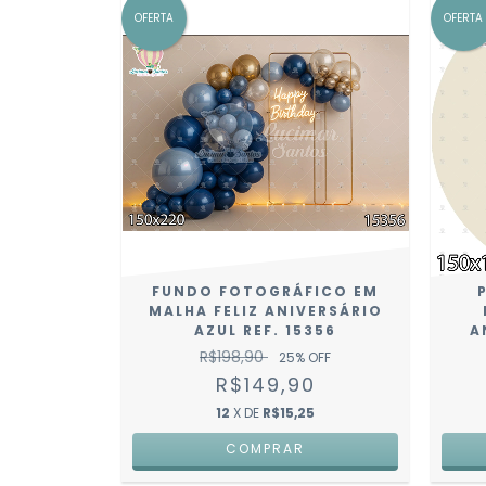
OFERTA
OFERTA
FUNDO FOTOGRÁFICO EM
MALHA FELIZ ANIVERSÁRIO
AZUL REF. 15356
A
R$198,90
25
% OFF
R$149,90
12
X DE
R$15,25
COMPRAR