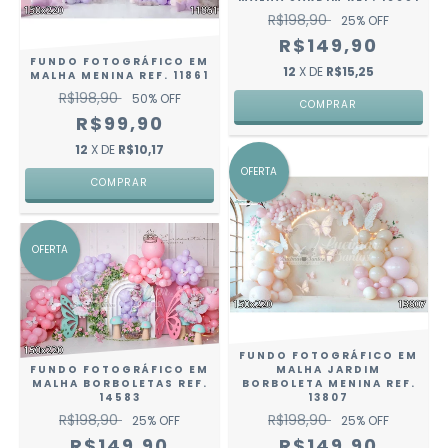
R$198,90
25
% OFF
R$149,90
FUNDO FOTOGRÁFICO EM
12
X DE
R$15,25
MALHA MENINA REF. 11861
R$198,90
50
% OFF
COMPRAR
R$99,90
12
X DE
R$10,17
OFERTA
COMPRAR
OFERTA
FUNDO FOTOGRÁFICO EM
MALHA JARDIM
FUNDO FOTOGRÁFICO EM
BORBOLETA MENINA REF.
MALHA BORBOLETAS REF.
13807
14583
R$198,90
R$198,90
25
% OFF
25
% OFF
R$149,90
R$149,90