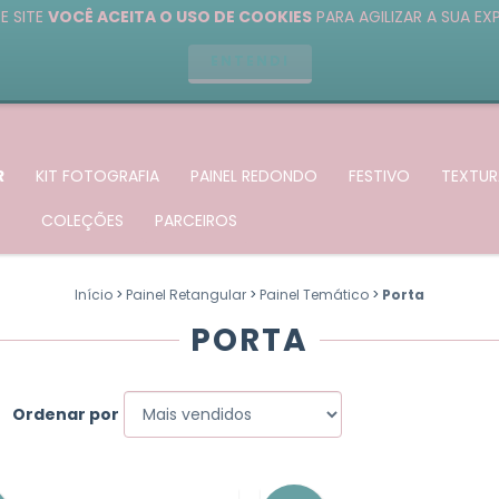
E SITE
VOCÊ ACEITA O USO DE COOKIES
PARA AGILIZAR A SUA EX
ENTENDI
R
KIT FOTOGRAFIA
PAINEL REDONDO
FESTIVO
TEXTUR
COLEÇÕES
PARCEIROS
Início
>
Painel Retangular
>
Painel Temático
>
Porta
PORTA
Ordenar por