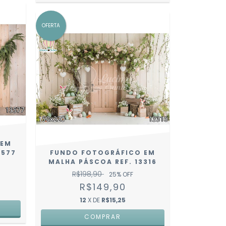
OFERTA
 EM
3577
FUNDO FOTOGRÁFICO EM
MALHA PÁSCOA REF. 13316
R$198,90
25
% OFF
R$149,90
12
X DE
R$15,25
COMPRAR