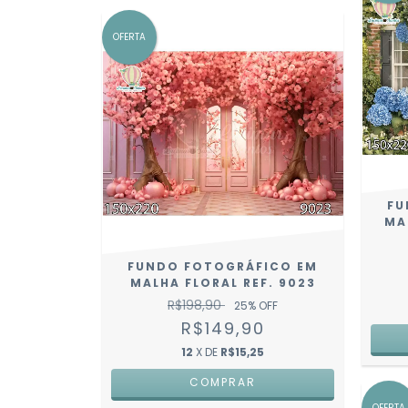
OFERTA
FU
MA
FUNDO FOTOGRÁFICO EM
MALHA FLORAL REF. 9023
R$198,90
25
% OFF
R$149,90
12
X DE
R$15,25
COMPRAR
OFERTA