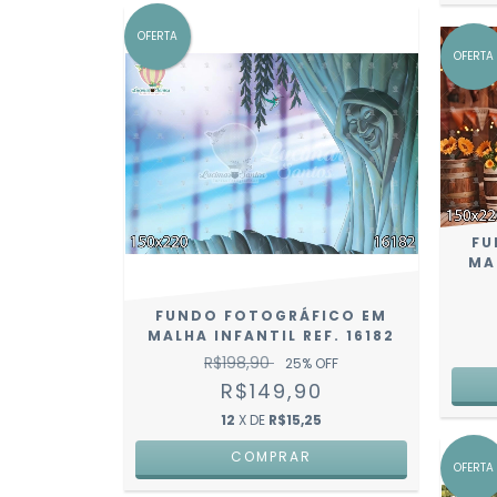
OFERTA
OFERTA
FU
MA
FUNDO FOTOGRÁFICO EM
MALHA INFANTIL REF. 16182
R$198,90
25
% OFF
R$149,90
12
X DE
R$15,25
COMPRAR
OFERTA