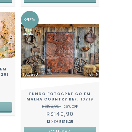
OFERTA
 EM
7281
FUNDO FOTOGRÁFICO EM
MALHA COUNTRY REF. 13719
R$198,90
25
% OFF
R$149,90
12
X DE
R$15,25
COMPRAR