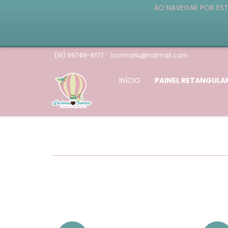
AO NAVEGAR POR EST
(19) 99749-8177
lucimarlu@hotmail.com
INÍCIO
PAINEL RETANGULA