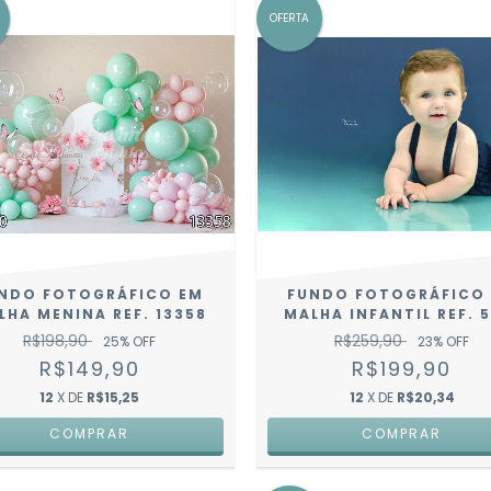
OFERTA
NDO FOTOGRÁFICO EM
FUNDO FOTOGRÁFICO
LHA MENINA REF. 13358
MALHA INFANTIL REF. 5
R$198,90
R$259,90
25
% OFF
23
% OFF
R$149,90
R$199,90
12
X DE
R$15,25
12
X DE
R$20,34
COMPRAR
COMPRAR