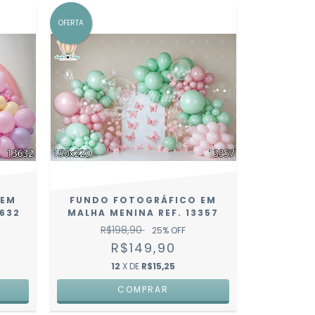
OFERTA
 EM
FUNDO FOTOGRÁFICO EM
3632
MALHA MENINA REF. 13357
R$198,90
25
% OFF
R$149,90
12
X DE
R$15,25
COMPRAR