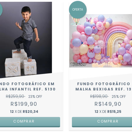
OFERTA
NDO FOTOGRÁFICO EM
FUNDO FOTOGRÁFICO
LHA INFANTIL REF. 5130
MALHA BEXIGAS REF. 1
R$259,90
R$198,90
23
% OFF
25
% OFF
R$199,90
R$149,90
12
X DE
R$20,34
12
X DE
R$15,25
COMPRAR
COMPRAR