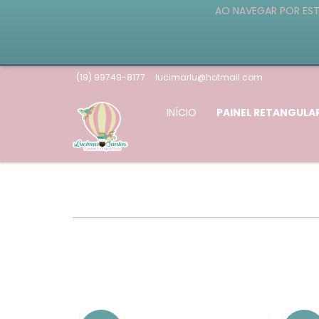
AO NAVEGAR POR EST
(19) 99749-8177
lucimarlu@hotmail.com
INÍCIO
PAINEL RETANGULA