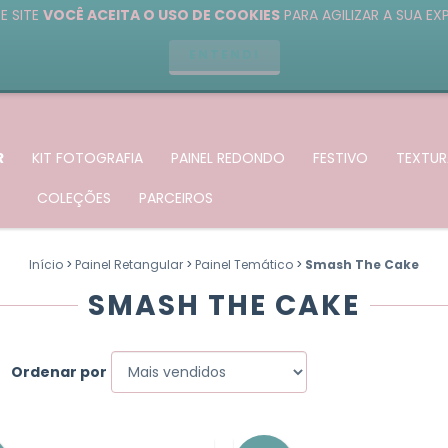
E SITE
VOCÊ ACEITA O USO DE COOKIES
PARA AGILIZAR A SUA EX
ENTENDI
R
KIT FOTOGRAFIA
PAINEL REDONDO
FESTIVO
TEXTUR
COLEÇÕES
PARCEIROS
Início
>
Painel Retangular
>
Painel Temático
>
Smash The Cake
SMASH THE CAKE
Ordenar por