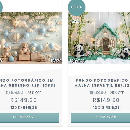
OFERTA
NDO FOTOGRÁFICO EM
FUNDO FOTOGRÁFICO
HA URSINHO REF. 13835
MALHA INFANTIL REF.1
R$198,90
R$198,90
25
% OFF
25
% OFF
R$149,90
R$149,90
12
X DE
R$15,25
12
X DE
R$15,25
COMPRAR
COMPRAR