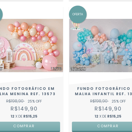
OFERTA
NDO FOTOGRÁFICO EM
FUNDO FOTOGRÁFICO
LHA MENINA REF. 13573
MALHA INFANTIL REF. 1
R$198,90
R$198,90
25
% OFF
25
% OFF
R$149,90
R$149,90
12
X DE
R$15,25
12
X DE
R$15,25
COMPRAR
COMPRAR