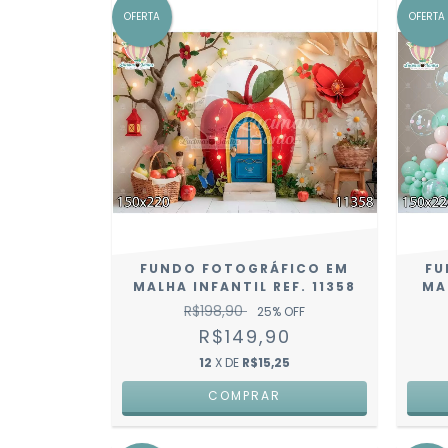
OFERTA
OFERTA
FUNDO FOTOGRÁFICO EM
FU
MALHA INFANTIL REF. 11358
MA
R$198,90
25
% OFF
R$149,90
12
X DE
R$15,25
COMPRAR