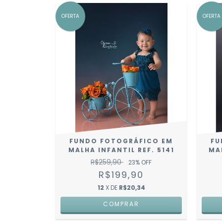
OFERTA
OFERTA
FUNDO FOTOGRÁFICO EM
FU
MALHA INFANTIL REF. 5141
MA
R$259,90
23
% OFF
R$199,90
12
X DE
R$20,34
COMPRAR