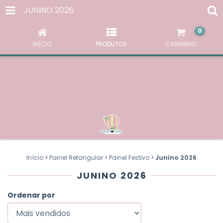
AO NAVEGAR POR ESTE SITE
VOCÊ ACEITA O USO DE
JUNINO 2026
COOKIES
PARA AGILIZAR A SUA EXPERIÊNCIA DE COMPRA.
0
ENTENDI
INÍCIO
PRODUTOS
CARRINHO
Início
>
Painel Retangular
>
Painel Festivo
>
Junino 2026
JUNINO 2026
Ordenar por