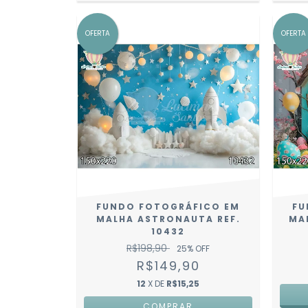
OFERTA
OFERTA
FUNDO FOTOGRÁFICO EM
FU
MALHA ASTRONAUTA REF.
MA
10432
R$198,90
25
% OFF
R$149,90
12
X DE
R$15,25
COMPRAR