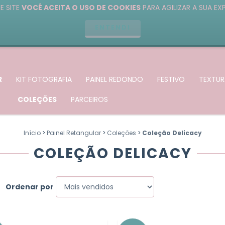
E SITE
VOCÊ ACEITA O USO DE COOKIES
PARA AGILIZAR A SUA EX
ENTENDI
R
KIT FOTOGRAFIA
PAINEL REDONDO
FESTIVO
TEXTUR
COLEÇÕES
PARCEIROS
Início
>
Painel Retangular
>
Coleções
>
Coleção Delicacy
COLEÇÃO DELICACY
Ordenar por