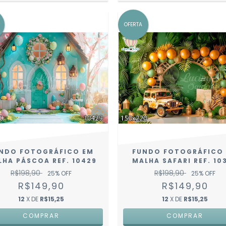
OFERTA
NDO FOTOGRÁFICO EM
FUNDO FOTOGRÁFICO
LHA PÁSCOA REF. 10429
MALHA SAFARI REF. 10
R$198,90
R$198,90
25
% OFF
25
% OFF
R$149,90
R$149,90
12
X DE
R$15,25
12
X DE
R$15,25
COMPRAR
COMPRAR