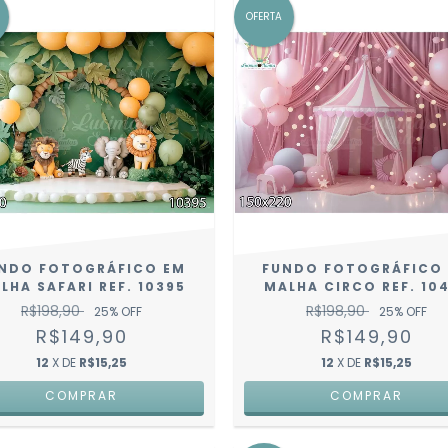
OFERTA
NDO FOTOGRÁFICO EM
FUNDO FOTOGRÁFICO
LHA SAFARI REF. 10395
MALHA CIRCO REF. 10
R$198,90
R$198,90
25
% OFF
25
% OFF
R$149,90
R$149,90
12
X DE
R$15,25
12
X DE
R$15,25
COMPRAR
COMPRAR