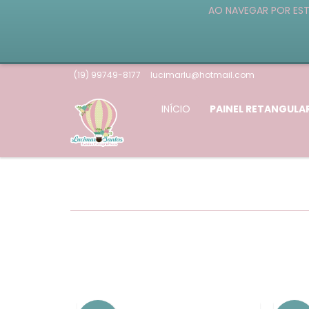
AO NAVEGAR POR EST
(19) 99749-8177
lucimarlu@hotmail.com
INÍCIO
PAINEL RETANGULA