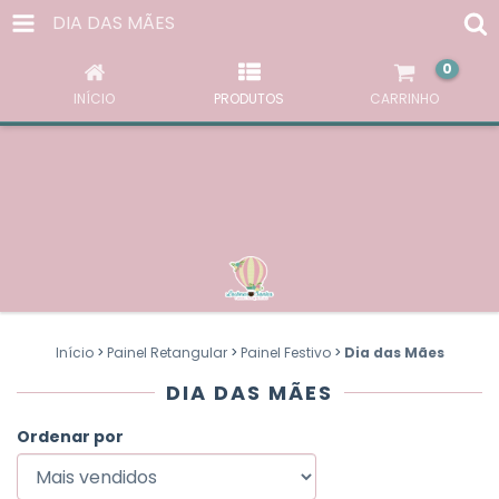
AO NAVEGAR POR ESTE SITE
VOCÊ ACEITA O USO DE
DIA DAS MÃES
COOKIES
PARA AGILIZAR A SUA EXPERIÊNCIA DE COMPRA.
0
ENTENDI
INÍCIO
PRODUTOS
CARRINHO
Início
>
Painel Retangular
>
Painel Festivo
>
Dia das Mães
DIA DAS MÃES
Ordenar por