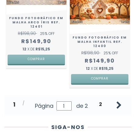
FUNDO FOTOGRÁFICO EM
MALHA ARCO ÍRIS REF.
12401
R$198,90
25
% OFF
FUNDO FOTOGRÁFICO EM
R$149,90
MALHA INFANTIL REF.
12400
12
X DE
R$15,25
R$198,90
25
% OFF
COMPRAR
R$149,90
12
X DE
R$15,25
COMPRAR
1
2
Página
de 2
SIGA-NOS