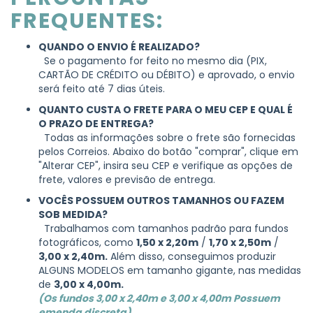
FREQUENTES:
QUANDO O ENVIO É REALIZADO?
Se o pagamento for feito no mesmo dia (PIX,
CARTÃO DE CRÉDITO ou DÉBITO) e aprovado, o envio
será feito até 7 dias úteis.
QUANTO CUSTA O FRETE PARA O MEU CEP E QUAL É
O PRAZO DE ENTREGA?
Todas as informações sobre o frete são fornecidas
pelos Correios. Abaixo do botão "comprar", clique em
"Alterar CEP", insira seu CEP e verifique as opções de
frete, valores e previsão de entrega.
VOCÊS POSSUEM OUTROS TAMANHOS OU FAZEM
SOB MEDIDA?
Trabalhamos com tamanhos padrão para fundos
fotográficos, como
1,50 x 2,20m
/
1,70 x 2,50m
/
3,00 x 2,40m.
Além disso, conseguimos produzir
ALGUNS MODELOS em tamanho gigante, nas medidas
de
3,00 x 4,00m.
(Os fundos 3,00 x 2,40m e 3,00 x 4,00m Possuem
emenda discreta)