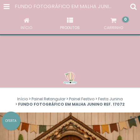
AO NAVEGAR POR ESTE SITE
VOCÊ ACEITA O USO DE
FUNDO FOTOGRÁFICO EM MALHA JUNINO REF. 17072
COOKIES
PARA AGILIZAR A SUA EXPERIÊNCIA DE COMPRA.
0
ENTENDI
INÍCIO
PRODUTOS
CARRINHO
Início
>
Painel Retangular
>
Painel Festivo
>
Festa Junina
>
FUNDO FOTOGRÁFICO EM MALHA JUNINO REF. 17072
OFERTA