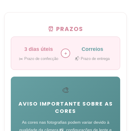
⏰ PRAZOS
3 dias úteis
Correios
+
✂️ Prazo de confecção
📬 Prazo de entrega
🎨
AVISO IMPORTANTE SOBRE AS
CORES
As cores nas fotografias podem variar devido à
qualidade da câmera 📸, configurações de lente e