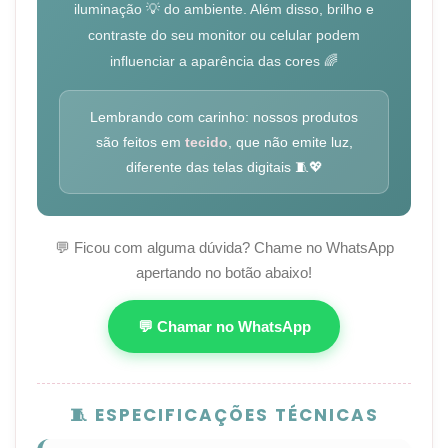
iluminação 💡 do ambiente. Além disso, brilho e
contraste do seu monitor ou celular podem
influenciar a aparência das cores 🌈
Lembrando com carinho: nossos produtos
são feitos em
tecido
, que não emite luz,
diferente das telas digitais 🧵💖
💬 Ficou com alguma dúvida? Chame no WhatsApp
apertando no botão abaixo!
💬 Chamar no WhatsApp
🧵 ESPECIFICAÇÕES TÉCNICAS