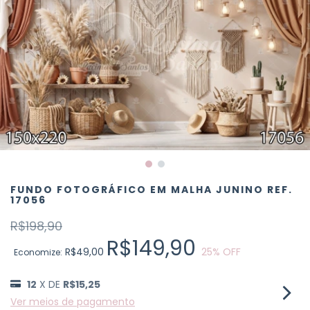
FUNDO FOTOGRÁFICO EM MALHA JUNINO REF.
17056
R$198,90
R$149,90
R$49,00
25
% OFF
Economize:
12
X DE
R$15,25
Ver meios de pagamento