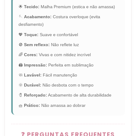
🌟
Tecido:
Malha Premium (estica e não amassa)
🪡
Acabamento:
Costura overloque (evita
desfiamento)
💖
Toque:
Suave e confortável
🚫
Sem reflexo:
Não reflete luz
🌈
Cores:
Vivas e com nitidez incrível
🖨️
Impressão:
Perfeita em sublimação
🧼
Lavável:
Fácil manutenção
🌞
Durável:
Não desbota com o tempo
🧷
Reforçado:
Acabamento de alta durabilidade
🧺
Prático:
Não amassa ao dobrar
❓ PERGUNTAS FREQUENTES