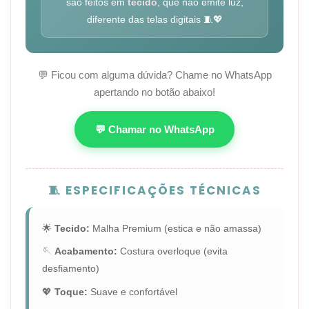
são feitos em
tecido
, que não emite luz,
diferente das telas digitais 🧵💖
💬 Ficou com alguma dúvida? Chame no WhatsApp
apertando no botão abaixo!
💬 Chamar no WhatsApp
🧵 ESPECIFICAÇÕES TÉCNICAS
🌟
Tecido:
Malha Premium (estica e não amassa)
🪡
Acabamento:
Costura overloque (evita
desfiamento)
💖
Toque:
Suave e confortável