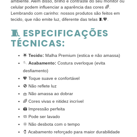
ambiente. Além disso, brilho e contraste do seu monitor ou
celular podem influenciar a aparência das cores 🌈.
Lembrando com carinho: nossos produtos são feitos em
tecido, que não emite luz, diferente das telas 🧵💖.
🧵 ESPECIFICAÇÕES
TÉCNICAS:
🌟
Tecido:
Malha Premium (estica e não amassa)
🪡
Acabamento:
Costura overloque (evita
desfiamento)
💖 Toque suave e confortável
🚫 Não reflete luz
🧺 Não amassa ao dobrar
🌈 Cores vivas e nitidez incrível
🖨️ Impressão perfeita
🧼 Pode ser lavado
🌞 Não desbota com o tempo
🧷 Acabamento reforçado para maior durabilidade