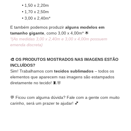
• 1,50 x 2,20m
• 1,70 x 2,50m
• 3,00 x 2,40m*
E também podemos produzir
alguns modelos em
tamanho gigante
, como 3,00 x 4,00m* 🌟
*(As medidas 3,00 x 2,40m e 3,00 x 4,00m possuem
emenda discreta)
🎨 OS PRODUTOS MOSTRADOS NAS IMAGENS ESTÃO
INCLUÍDOS?
Sim! Trabalhamos com
tecidos sublimados
– todos os
elementos que aparecem nas imagens são estampados
diretamente no tecido! 🧵🌸
💬 Ficou com alguma dúvida? Fale com a gente com muito
carinho, será um prazer te ajudar! 💕